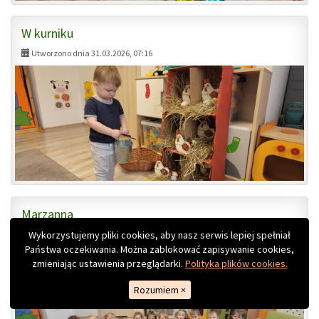
W kurniku
Utworzono dnia 31.03.2026, 07:16
Marzanna
Utworzono dnia 31.03.2026, 07:15
Wykorzystujemy pliki cookies, aby nasz serwis lepiej spełniał
Państwa oczekiwania. Można zablokować zapisywanie cookies,
zmieniając ustawienia przeglądarki.
Polityka plików cookies.
Rozumiem
×