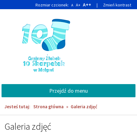
Przejdź
Przejdź
A++
Rozmiar czcionek:
A+
|
Zmień kontrast
A
do
do
głównej
wyszukiwarki
treści
Przejdź do menu
Jesteś tutaj:
Strona główna
»
Galeria zdjęć
Galeria zdjęć