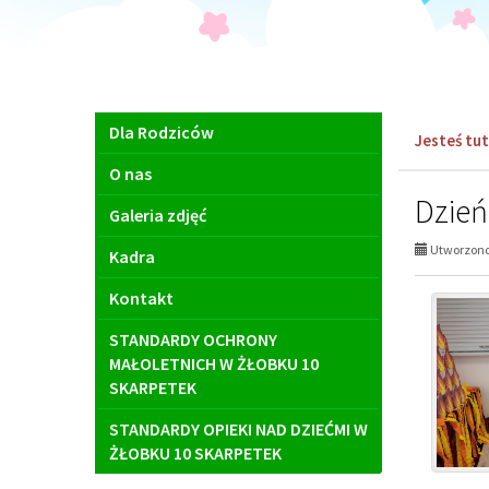
Menu
Dla Rodziców
Jesteś tut
główne
O nas
Dzień
Galeria zdjęć
Utworzono 
Kadra
Kontakt
STANDARDY OCHRONY
MAŁOLETNICH W ŻŁOBKU 10
SKARPETEK
STANDARDY OPIEKI NAD DZIEĆMI W
ŻŁOBKU 10 SKARPETEK