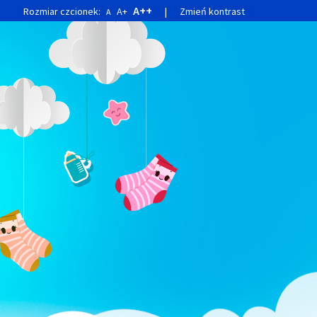
A++
Rozmiar czcionek:
A+
|
Zmień kontrast
A