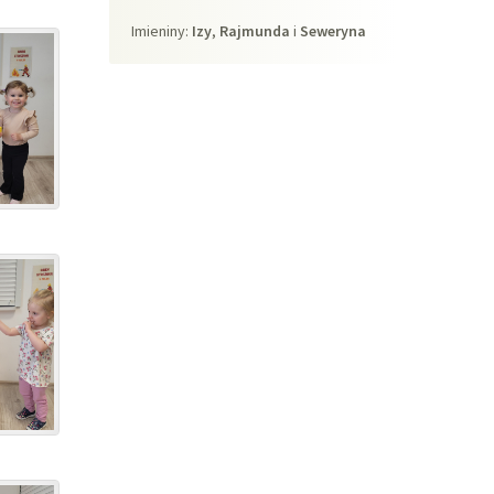
Imieniny
Imieniny:
Izy
,
Rajmunda
i
Seweryna