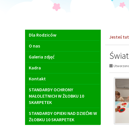
Menu
Dla Rodziców
Jesteś tut
główne
O nas
Świat
Galeria zdjęć
Utworzono 
Kadra
Kontakt
STANDARDY OCHRONY
MAŁOLETNICH W ŻŁOBKU 10
SKARPETEK
STANDARDY OPIEKI NAD DZIEĆMI W
ŻŁOBKU 10 SKARPETEK