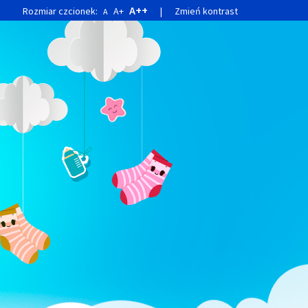
A++
Rozmiar czcionek:
A+
|
Zmień kontrast
A