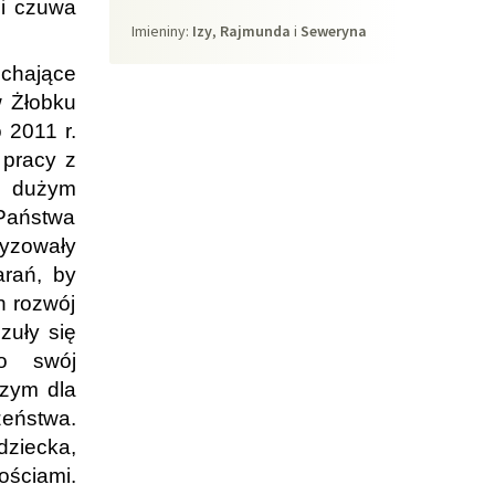
ci czuwa
Imieniny
Imieniny:
Izy
,
Rajmunda
i
Seweryna
ochające
w Żłobku
 2011 r.
 pracy z
ę dużym
Państwa
tyzowały
arań, by
h rozwój
zuły się
o swój
szym dla
zeństwa.
dziecka,
ościami.