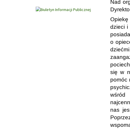
Nad org
Dyrektor
Opiekę 
dzieci 
posiada
o opiec
dziećm
zaanga
pociech
się w n
pomóc m
psychic
wśród
najcenn
nas jes
Poprzez
wspomag