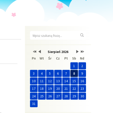
Wyszukiwarka
Wyszukaj
Przestaw
Przestaw
Lista
Brak
Przestaw
Przestaw
Sierpień 2026
Kalendarz
datę
datę
wydarzeń
wydarzeń
datę
datę
Pn
Wt
Śr
Cz
Pt
Sb
Nd
na
na
w
w
na
na
Sierpień
Lipiec
miesiącu
tym
Wrzesień
Sierpień
2025
2026
miesiącu.
2026
2027
1
2
3
4
5
6
7
8
9
10
11
12
13
14
15
16
17
18
19
20
21
22
23
24
25
26
27
28
29
30
31