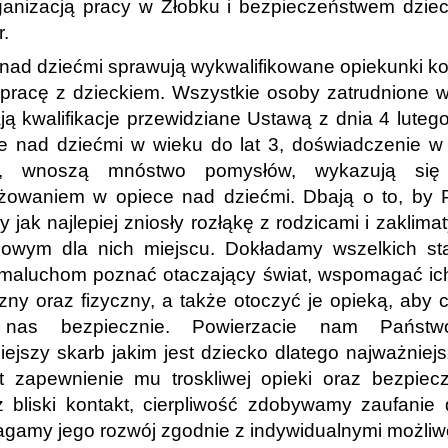
anizacją pracy w Żłobku i bezpieczeństwem dzie
.
nad dziećmi sprawują wykwalifikowane opiekunki k
i pracę z dzieckiem. Wszystkie osoby zatrudnione 
ją kwalifikacje przewidziane Ustawą z dnia 4 lutego
e nad dziećmi w wieku do lat 3, doświadczenie w
i, wnoszą mnóstwo pomysłów, wykazują si
żowaniem w opiece nad dziećmi. Dbają o to, by 
y jak najlepiej zniosły rozłąkę z rodzicami i zaklima
owym dla nich miejscu. Dokładamy wszelkich st
aluchom poznać otaczający świat, wspomagać ic
zny oraz fizyczny, a także otoczyć je opieką, aby c
 nas bezpiecznie. Powierzacie nam Państw
iejszy skarb jakim jest dziecko dlatego najważniej
t zapewnienie mu troskliwej opieki oraz bezpiec
 bliski kontakt, cierpliwość zdobywamy zaufanie 
amy jego rozwój zgodnie z indywidualnymi możliw