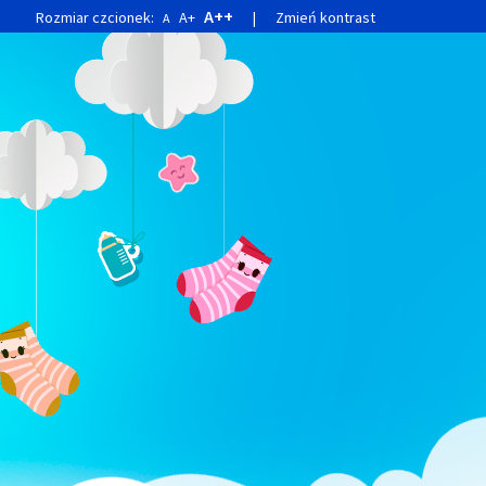
A++
Rozmiar czcionek:
A+
|
Zmień kontrast
A