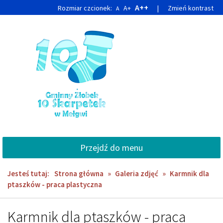
Przejdź
Przejdź
A++
Rozmiar czcionek:
A+
|
Zmień kontrast
A
do
do
głównej
wyszukiwarki
treści
Przejdź do menu
Jesteś tutaj:
Strona główna
»
Galeria zdjęć
»
Karmnik dla
ptaszków - praca plastyczna
Karmnik dla ptaszków - praca