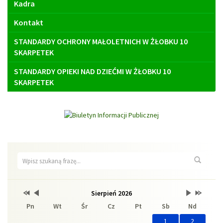
Kadra
Kontakt
STANDARDY OCHRONY MAŁOLETNICH W ŻŁOBKU 10
SKARPETEK
STANDARDY OPIEKI NAD DZIEĆMI W ŻŁOBKU 10
SKARPETEK
Wyszukiwarka
Wyszuk
Przestaw
Przestaw
Lista
Brak
Przestaw
Przestaw
Sierpień 2026
Kalendarz
datę
datę
wydarzeń
wydarzeń
datę
datę
Pn
Wt
Śr
Cz
Pt
Sb
Nd
na
na
w
w
na
na
Sierpień
Lipiec
miesiącu
tym
Wrzesień
Sierpień
2025
2026
miesiącu.
2026
2027
1
2