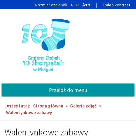
Przejdź
Przejdź
A++
Rozmiar czcionek:
A+
|
Zmień kontrast
A
do
do
głównej
wyszukiwarki
treści
Przejdź do menu
Jesteś tutaj:
Strona główna
»
Galeria zdjęć
»
Walentynkowe zabawy
Walentynkowe zabawy