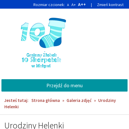
Przejdź
Przejdź
A++
Rozmiar czcionek:
A+
|
Zmień kontrast
A
do
do
głównej
wyszukiwarki
treści
Przejdź do menu
Jesteś tutaj:
Strona główna
»
Galeria zdjęć
»
Urodziny
Helenki
Urodziny Helenki