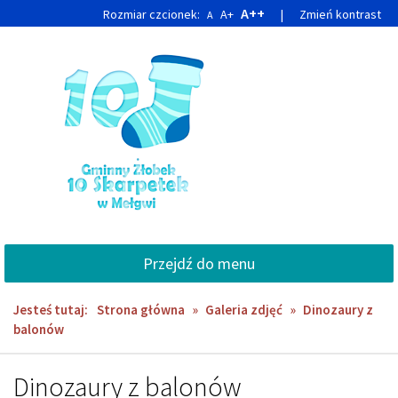
Przejdź
Przejdź
A++
Rozmiar czcionek:
A+
|
Zmień kontrast
A
do
do
głównej
wyszukiwarki
treści
Przejdź do menu
Jesteś tutaj:
Strona główna
»
Galeria zdjęć
»
Dinozaury z
balonów
Dinozaury z balonów