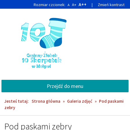
Przejdź
Przejdź
A++
Rozmiar czcionek:
A+
|
Zmień kontrast
A
do
do
głównej
wyszukiwarki
treści
Przejdź do menu
Jesteś tutaj:
Strona główna
»
Galeria zdjęć
»
Pod paskami
zebry
Pod paskami zebry