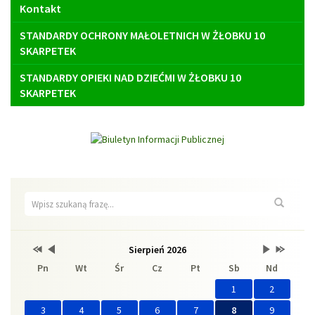
Kontakt
STANDARDY OCHRONY MAŁOLETNICH W ŻŁOBKU 10
SKARPETEK
STANDARDY OPIEKI NAD DZIEĆMI W ŻŁOBKU 10
SKARPETEK
Wyszukiwarka
Wyszuk
Przestaw
Przestaw
Lista
Brak
Przestaw
Przestaw
Sierpień 2026
Kalendarz
datę
datę
wydarzeń
wydarzeń
datę
datę
Pn
Wt
Śr
Cz
Pt
Sb
Nd
na
na
w
w
na
na
Sierpień
Lipiec
miesiącu
tym
Wrzesień
Sierpień
2025
2026
miesiącu.
2026
2027
1
2
3
4
5
6
7
8
9