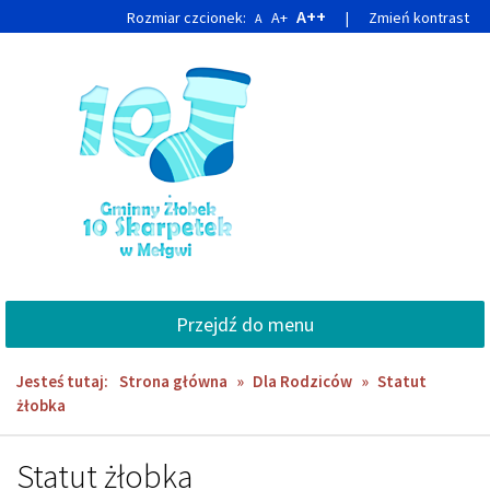
Przejdź
Przejdź
A++
Rozmiar czcionek:
A+
|
Zmień kontrast
A
do
do
głównej
wyszukiwarki
treści
Przejdź do menu
Jesteś tutaj:
Strona główna
»
Dla Rodziców
»
Statut
żłobka
Statut żłobka