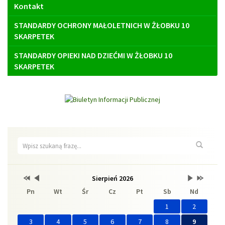
Kontakt
STANDARDY OCHRONY MAŁOLETNICH W ŻŁOBKU 10
SKARPETEK
STANDARDY OPIEKI NAD DZIEĆMI W ŻŁOBKU 10
SKARPETEK
Wyszukiwarka
Wyszuk
Przestaw
Przestaw
Lista
Brak
Przestaw
Przestaw
Sierpień 2026
Kalendarz
datę
datę
wydarzeń
wydarzeń
datę
datę
Pn
Wt
Śr
Cz
Pt
Sb
Nd
na
na
w
w
na
na
Sierpień
Lipiec
miesiącu
tym
Wrzesień
Sierpień
2025
2026
miesiącu.
2026
2027
1
2
3
4
5
6
7
8
9