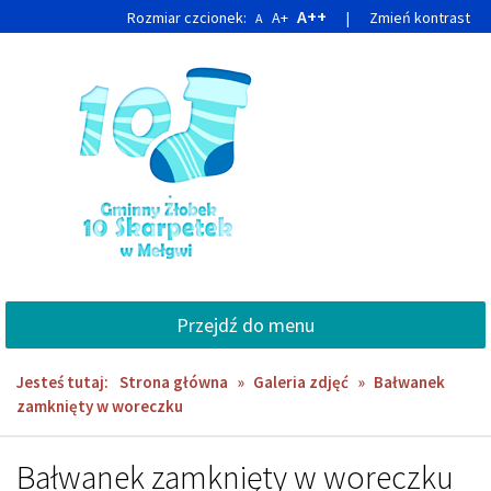
Przejdź
Przejdź
A++
Rozmiar czcionek:
A+
|
Zmień kontrast
A
do
do
głównej
wyszukiwarki
treści
Przejdź do menu
Jesteś tutaj:
Strona główna
»
Galeria zdjęć
»
Bałwanek
zamknięty w woreczku
Bałwanek zamknięty w woreczku