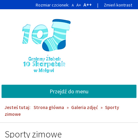
Przejdź
Przejdź
A++
Rozmiar czcionek:
A+
|
Zmień kontrast
A
do
do
głównej
wyszukiwarki
treści
Przejdź do menu
Jesteś tutaj:
Strona główna
»
Galeria zdjęć
»
Sporty
zimowe
Sporty zimowe