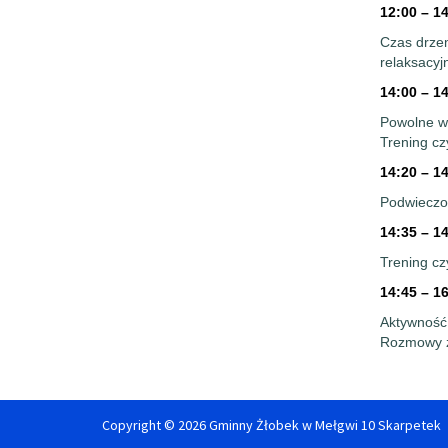
12:00 – 1
Czas drzem
relaksacyjn
14:00 – 1
Powolne ws
Trening cz
14:20 – 1
Podwieczo
14:35 – 1
Trening cz
14:45 – 1
Aktywność
Rozmowy z
Copyright © 2026 Gminny Żłobek w Mełgwi 10 Skarpetek