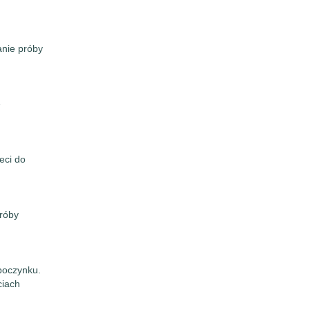
anie próby
e
eci do
róby
poczynku.
ciach