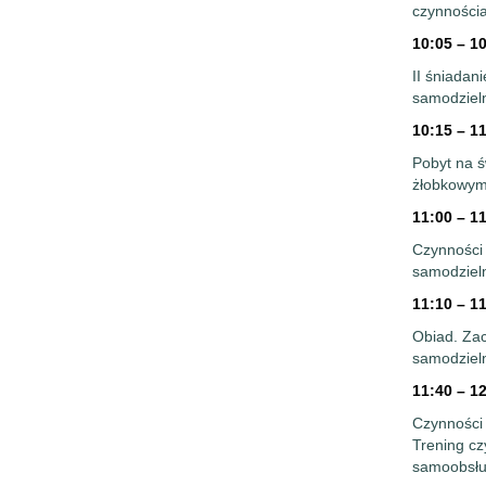
czynności
10:05 – 1
II śniadan
samodzieln
10:15 – 1
Pobyt na ś
żłobkowym.
11:00 – 1
Czynności 
samodziel
11:10 – 1
Obiad. Zac
samodzieln
11:40 – 1
Czynności 
Trening cz
samoobsłu