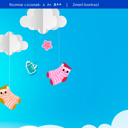
A++
Rozmiar czcionek:
A+
|
Zmień kontrast
A