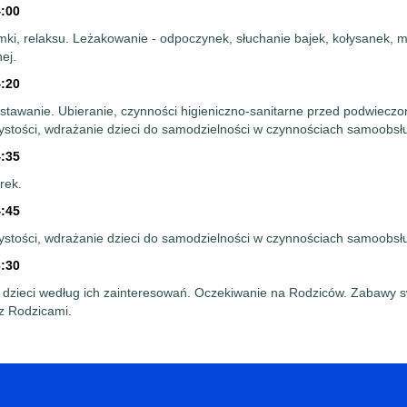
4:00
ki, relaksu. Leżakowanie - odpoczynek, słuchanie bajek, kołysanek, m
ej.
4:20
tawanie. Ubieranie, czynności higieniczno-sanitarne przed podwieczo
ystości, wdrażanie dzieci do samodzielności w czynnościach samoobs
4:35
rek.
4:45
ystości, wdrażanie dzieci do samodzielności w czynnościach samoobs
6:30
 dzieci według ich zainteresowań. Oczekiwanie na Rodziców. Zabawy 
 Rodzicami.