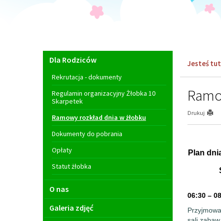
Menu
Dla Rodziców
Jesteś tut
główne
Rekrutacja - dokumenty
Ramow
Regulamin organizacyjny Żłobka 10
Skarpetek
Drukuj
Ramowy rozkład dnia w żłobku
Dokumenty do pobrania
Opłaty
Plan dni
Statut żłobka
O nas
06:30 – 0
Galeria zdjęć
Przyjmowan
sali zabaw