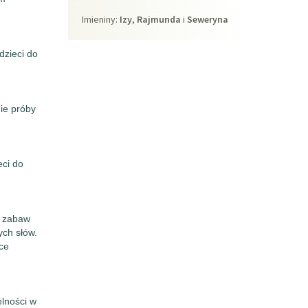
Imieniny
Imieniny:
Izy
,
Rajmunda
i
Seweryna
dzieci do
ie próby
eci do
a zabaw
ych słów.
ce
elności w