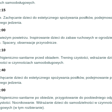
ach samoobsługowych.
0:15
ie. Zachęcanie dzieci do estetycznego spożywania posiłków, podejmow
ego jedzenia.
1:00
wieżym powietrzu. Inspirowanie dzieci do zabaw ruchowych w ogrodzi
 Spacery, obserwacje przyrodnicze.
1:10
higieniczno-sanitarne przed obiadem. Trening czystości, wdrażanie dzi
ności w czynnościach samoobsługowych.
1:40
hęcanie dzieci do estetycznego spożywania posiłków, podejmowanie p
ego jedzenia.
2:00
higieniczno-sanitarne po obiedzie, przygotowanie do poobiedniego od
ystości. Nocnikowanie. Wdrażanie dzieci do samodzielności w czynnoś
gowych (w tym rozbieranie).