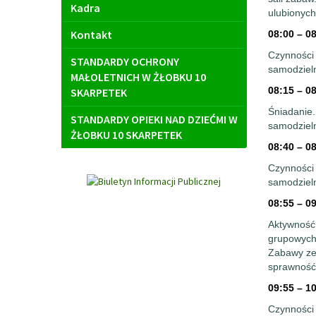
Kadra
ulubionyc
Kontakt
08:00 – 0
Czynności 
STANDARDY OCHRONY
samodziel
MAŁOLETNICH W ŻŁOBKU 10
08:15 – 0
SKARPETEK
Śniadanie.
STANDARDY OPIEKI NAD DZIEĆMI W
samodzieln
ŻŁOBKU 10 SKARPETEK
08:40 – 0
Czynności 
samodziel
08:55 – 0
Aktywność 
grupowych,
Zabawy ze
sprawność 
09:55 – 1
Czynności 