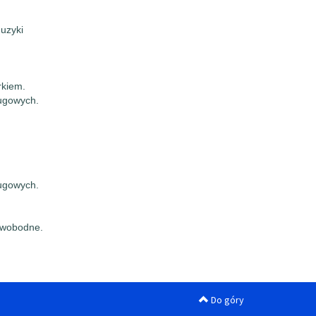
uzyki
rkiem.
ługowych.
ługowych.
swobodne.
Do góry