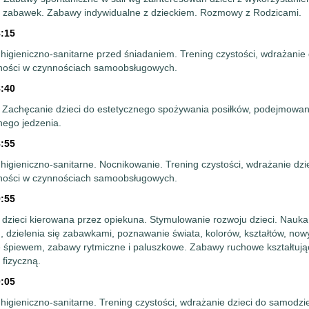
h zabawek. Zabawy indywidualne z dzieckiem. Rozmowy z Rodzicami.
8:15
higieniczno-sanitarne przed śniadaniem. Trening czystości, wdrażanie 
ności w czynnościach samoobsługowych.
8:40
 Zachęcanie dzieci do estetycznego spożywania posiłków, podejmowan
ego jedzenia.
8:55
higieniczno-sanitarne. Nocnikowanie. Trening czystości, wdrażanie dzi
ności w czynnościach samoobsługowych.
9:55
dzieci kierowana przez opiekuna. Stymulowanie rozwoju dzieci. Nauk
 dzielenia się zabawkami, poznawanie świata, kolorów, kształtów, now
 śpiewem, zabawy rytmiczne i paluszkowe. Zabawy ruchowe kształtują
fizyczną.
0:05
higieniczno-sanitarne. Trening czystości, wdrażanie dzieci do samodzi