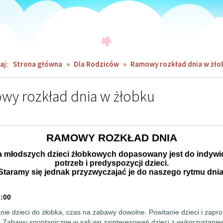
aj:
Strona główna
»
Dla Rodziców
»
Ramowy rozkład dnia w żło
y rozkład dnia w żłobku
RAMOWY ROZKŁAD DNIA
a młodszych dzieci żłobkowych dopasowany jest do indyw
potrzeb
i predyspozycji dzieci.
Staramy się jednak przyzwyczajać je do naszego rytmu dnia
8:00
ie dzieci do żłobka, czas na zabawy dowolne. Powitanie dzieci i zapr
. Zabawy spontaniczne w sali wg zainteresowań dzieci z wykorzystani