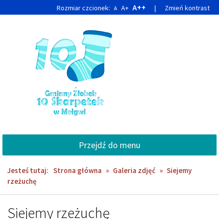
Przejdź
Przejdź
A++
Rozmiar czcionek:
A+
|
Zmień kontrast
A
do
do
głównej
wyszukiwarki
treści
Przejdź do menu
Jesteś tutaj:
Strona główna
»
Galeria zdjęć
»
Siejemy
rzeżuchę
Siejemy rzeżuchę