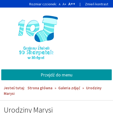
Przejdź
Przejdź
A++
Rozmiar czcionek:
A+
|
Zmień kontrast
A
do
do
głównej
wyszukiwarki
treści
Przejdź do menu
Jesteś tutaj:
Strona główna
»
Galeria zdjęć
»
Urodziny
Marysi
Urodziny Marysi