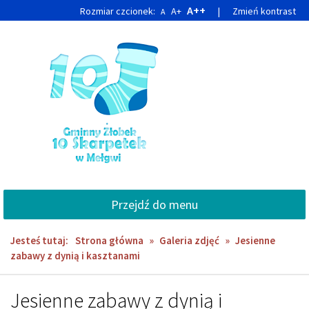
Przejdź
Przejdź
A++
Rozmiar czcionek:
A+
|
Zmień kontrast
A
do
do
głównej
wyszukiwarki
treści
Przejdź do menu
Jesteś tutaj:
Strona główna
»
Galeria zdjęć
»
Jesienne
zabawy z dynią i kasztanami
Jesienne zabawy z dynią i