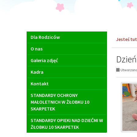
Menu
Dla Rodziców
Jesteś tut
główne
O nas
Dzień
Galeria zdjęć
Utworzono 
Kadra
Kontakt
STANDARDY OCHRONY
MAŁOLETNICH W ŻŁOBKU 10
SKARPETEK
STANDARDY OPIEKI NAD DZIEĆMI W
ŻŁOBKU 10 SKARPETEK