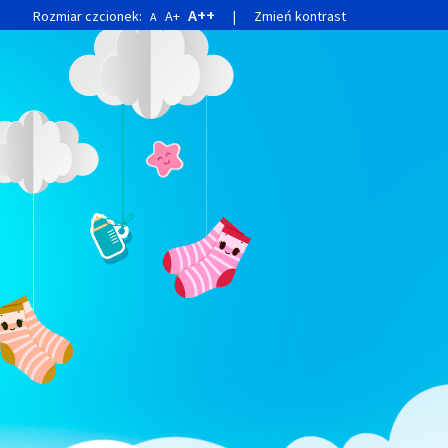
A++
Rozmiar czcionek:
A+
|
Zmień kontrast
A