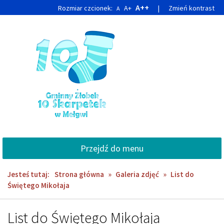
Przejdź
Przejdź
A++
Rozmiar czcionek:
A+
|
Zmień kontrast
A
do
do
głównej
wyszukiwarki
treści
Przejdź do menu
Jesteś tutaj:
Strona główna
»
Galeria zdjęć
»
List do
Świętego Mikołaja
List do Świętego Mikołaja