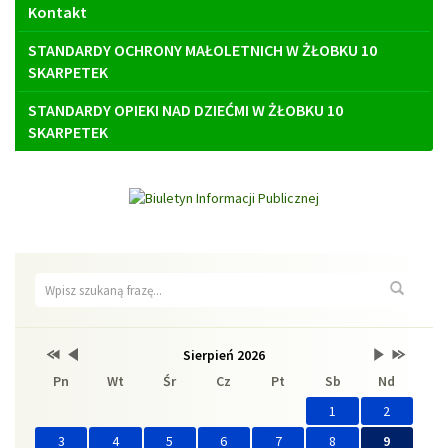
Kontakt
STANDARDY OCHRONY MAŁOLETNICH W ŻŁOBKU 10
SKARPETEK
STANDARDY OPIEKI NAD DZIEĆMI W ŻŁOBKU 10
SKARPETEK
Wyszukiwarka
Wyszuk
Przestaw
Przestaw
Lista
Brak
Przestaw
Przestaw
Sierpień 2026
Kalendarz
datę
datę
wydarzeń
wydarzeń
datę
datę
Pn
Wt
Śr
Cz
Pt
Sb
Nd
na
na
w
w
na
na
Sierpień
Lipiec
miesiącu
tym
Wrzesień
Sierpień
2025
2026
miesiącu.
2026
2027
1
2
3
4
5
6
7
8
9