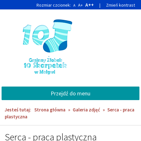
Przejdź
Przejdź
A++
Rozmiar czcionek:
A+
|
Zmień kontrast
A
do
do
głównej
wyszukiwarki
treści
Przejdź do menu
Jesteś tutaj:
Strona główna
»
Galeria zdjęć
»
Serca - praca
plastyczna
Serca - praca plastyczna