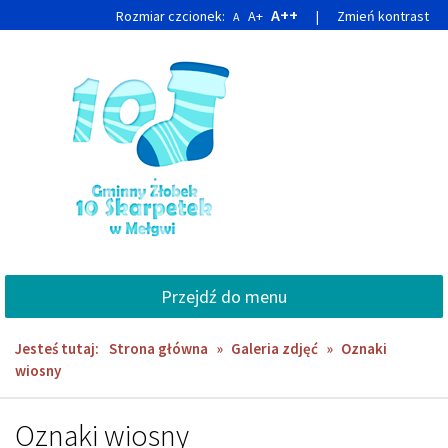
Przejdź
Przejdź
A++
Rozmiar czcionek:
A+
|
Zmień kontrast
A
do
do
głównej
wyszukiwarki
treści
Przejdź do menu
Jesteś tutaj:
Strona główna
»
Galeria zdjęć
»
Oznaki
wiosny
Oznaki wiosny