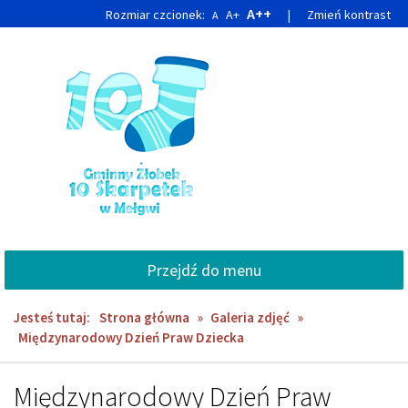
Przejdź
Przejdź
A++
Rozmiar czcionek:
A+
|
Zmień kontrast
A
do
do
głównej
wyszukiwarki
treści
Przejdź do menu
Jesteś tutaj:
Strona główna
»
Galeria zdjęć
»
Międzynarodowy Dzień Praw Dziecka
Międzynarodowy Dzień Praw