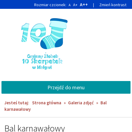
Przejdź
Przejdź
A++
Rozmiar czcionek:
A+
|
Zmień kontrast
A
do
do
głównej
wyszukiwarki
treści
Przejdź do menu
Jesteś tutaj:
Strona główna
»
Galeria zdjęć
»
Bal
karnawałowy
Bal karnawałowy