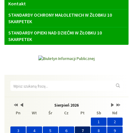
Kontakt
STANDARDY OCHRONY MAŁOLETNICH W ŻŁOBKU 10
SKARPETEK
STANDARDY OPIEKI NAD DZIEĆMI W ŻŁOBKU 10
SKARPETEK
Wyszukiwarka
Wyszuk
Przestaw
Przestaw
Lista
Brak
Przestaw
Przestaw
Sierpień 2026
Kalendarz
datę
datę
wydarzeń
wydarzeń
datę
datę
Pn
Wt
Śr
Cz
Pt
Sb
Nd
na
na
w
w
na
na
Sierpień
Lipiec
miesiącu
tym
Wrzesień
Sierpień
2025
2026
miesiącu.
2026
2027
1
2
3
4
5
6
7
8
9