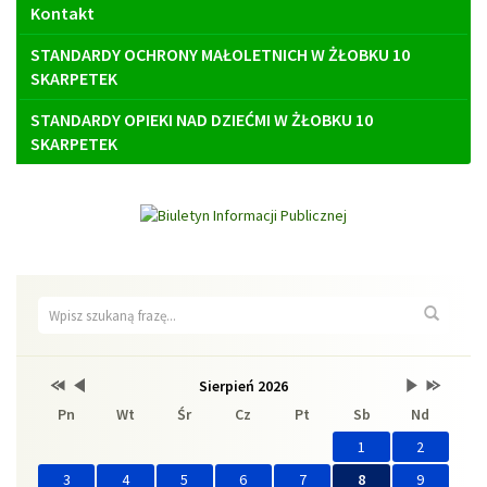
Kontakt
STANDARDY OCHRONY MAŁOLETNICH W ŻŁOBKU 10
SKARPETEK
STANDARDY OPIEKI NAD DZIEĆMI W ŻŁOBKU 10
SKARPETEK
Wyszukiwarka
Wyszuk
Przestaw
Przestaw
Lista
Brak
Przestaw
Przestaw
Sierpień 2026
Kalendarz
datę
datę
wydarzeń
wydarzeń
datę
datę
Pn
Wt
Śr
Cz
Pt
Sb
Nd
na
na
w
w
na
na
Sierpień
Lipiec
miesiącu
tym
Wrzesień
Sierpień
2025
2026
miesiącu.
2026
2027
1
2
3
4
5
6
7
8
9