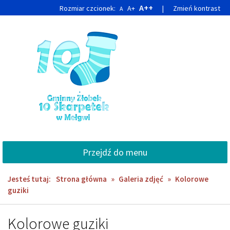
Przejdź
Przejdź
A++
Rozmiar czcionek:
A+
|
Zmień kontrast
A
do
do
głównej
wyszukiwarki
treści
Przejdź do menu
Jesteś tutaj:
Strona główna
»
Galeria zdjęć
»
Kolorowe
guziki
Kolorowe guziki