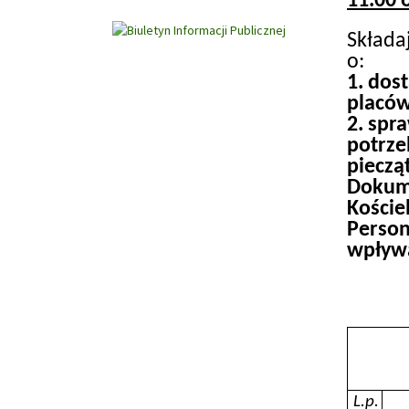
11.00 
Składa
o:
1. dos
placów
2.
spra
potrze
pieczą
Dokum
Koście
Perso
wpływa
L.p.