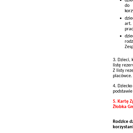
dzi
do 
korz
dzi
art
prac
dzi
rod
Zesp
3. Dzieci,
listę reze
Z listy re
placówce.
4. Dziecko
podstawie 
5. Kartę Z
Żłobka Gm
Rodzice d
korzystan