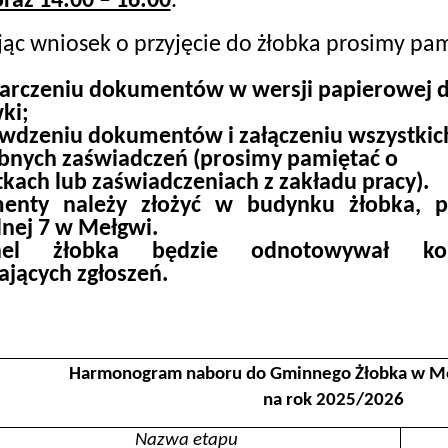
oraz 14:00 – 16:00
.
jąc wniosek o przyjęcie do żłobka prosimy pa
tarczeniu dokumentów w wersji papierowej 
ki;
wdzeniu dokumentów i załączeniu wszystkic
bnych zaświadczeń (prosimy pamiętać o
tkach lub zaświadczeniach z zakładu pracy).
enty należy złożyć w budynku żłobka, pr
lnej 7 w Mełgwi.
nel żłobka będzie odnotowywał kol
jących zgłoszeń.
Harmonogram naboru do Gminnego Żłobka w Me
na rok 2025/2026
Nazwa etapu