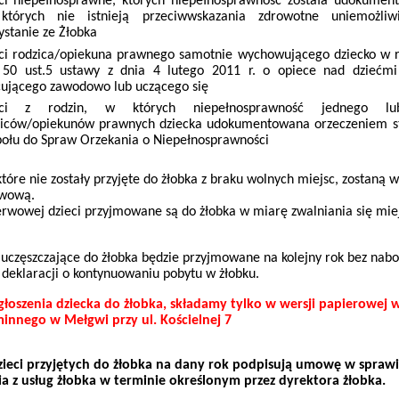
eci niepełnosprawne, których niepełnosprawność została udokumen
których nie istnieją przeciwwskazania zdrowotne uniemożliw
ystanie ze Żłobka
eci rodzica/opiekuna prawnego samotnie wychowującego dziecko w 
. 50 ust.5 ustawy z dnia 4 lutego 2011 r. o opiece nad dziećmi
ującego zawodowo lub uczącego się
eci z rodzin, w których niepełnosprawność jednego lu
ziców/opiekunów prawnych dziecka udokumentowana orzeczeniem 
ołu do Spraw Orzekania o Niepełnosprawności
 które nie zostały przyjęte do żłobka z braku wolnych miejsc, zostaną 
rwową.
zerwowej dzieci przyjmowane są do żłobka w miarę zwalniania się mie
 uczęszczające do żłobka będzie przyjmowane na kolejny rok bez nabo
deklaracji o kontynuowaniu pobytu w żłobku.
głoszenia dziecka do żłobka, składamy tylko w wersji papierowej w
innego w Mełgwi przy ul. Kościelnej 7
zieci przyjętych do żłobka na dany rok podpisują umowę w spraw
ia z usług żłobka w terminie określonym przez dyrektora żłobka.