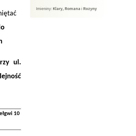
Imieniny
Imieniny:
Klary
,
Romana
i
Rozyny
miętać
do
h
zy ul.
ejność
łgwi 10 Skarpetek
Termin