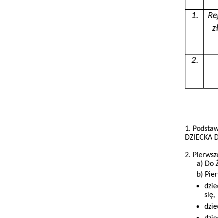
1.
Re
z
2.
1. Podstaw
DZIECKA D
2. Pierwsz
a) Do 
b) Pie
dzie
się,
dzie