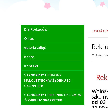
Menu
Dla Rodziców
Jesteś tut
główne
O nas
Rekru
Galeria zdjęć
Utworzono 
Kadra
Kontakt
STANDARDY OCHRONY
Rek
MAŁOLETNICH W ŻŁOBKU 10
SKARPETEK
Wniosk
STANDARDY OPIEKI NAD DZIEĆMI W
szkol
ŻŁOBKU 10 SKARPETEK
od 03 