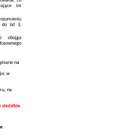
towana, co
iające im
rozumieniu
 do lat 3,
b obojga
stosownego
wpisane na
jsc w
ru, na
 siedzibie
ie