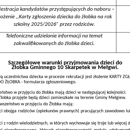
jestracja kandydatów przystępujących do naboru –
łożenie ,,Karty zgłoszenia dziecka do żłobka na rok
szkolny 2025/2026” przez rodziców.
Telefoniczne udzielanie informacji na temat
zakwalifikowanych do żłobka dzieci.
Szczegółowe warunki przyjmowania dzieci do
Żłobka Gminnego 10 Skarpetek w Mełgwi.
ą uczestnictwa dziecka w procesie rekrutacji jest złożenie KARTY Z
O ŻŁOBKA - formularza zgłoszeniowego.
eństwo w przyjęciu do żłobka mają dzieci w następującej kolejności:
Żłobka przyjęte będą dzieci zamieszkałe na terenie Gminy Mełgiew.
rwszeństwo w przyjęciu do Żłobka mają:
ci obojga rodziców (opiekunów prawnych) pracujących zawodowo lu
ci z rodzin wielodzietnych, w których wychowuje się troje lub więcej d