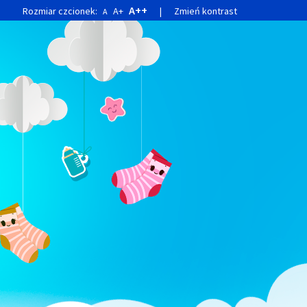
A++
Rozmiar czcionek:
A+
|
Zmień kontrast
A