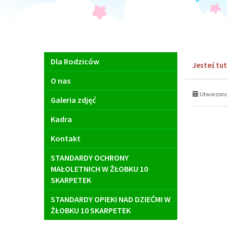
Menu
Dla Rodziców
Jesteś tut
główne
O nas
Utworzono 
Galeria zdjęć
Kadra
Kontakt
STANDARDY OCHRONY
MAŁOLETNICH W ŻŁOBKU 10
SKARPETEK
STANDARDY OPIEKI NAD DZIEĆMI W
ŻŁOBKU 10 SKARPETEK