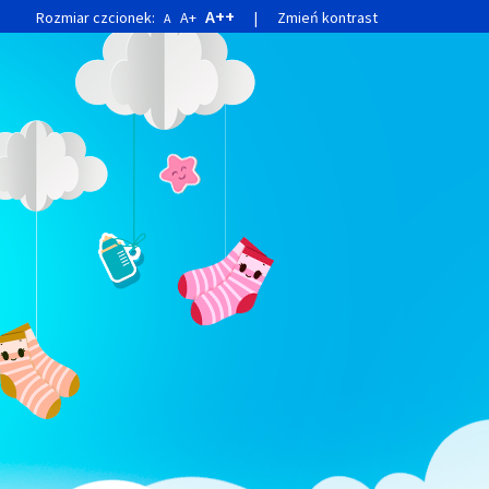
A++
Rozmiar czcionek:
A+
|
Zmień kontrast
A