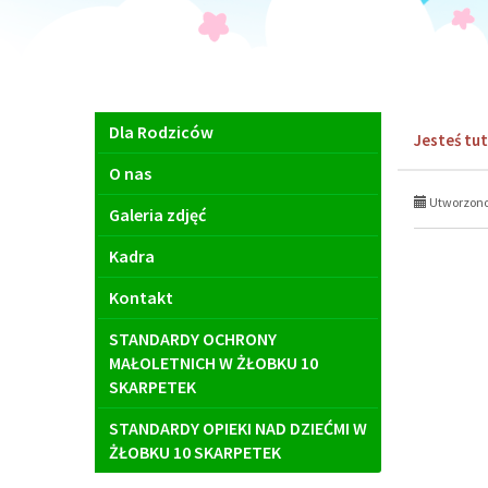
Menu
Dla Rodziców
Jesteś tut
główne
O nas
Utworzono 
Galeria zdjęć
Kadra
Kontakt
STANDARDY OCHRONY
MAŁOLETNICH W ŻŁOBKU 10
SKARPETEK
STANDARDY OPIEKI NAD DZIEĆMI W
ŻŁOBKU 10 SKARPETEK