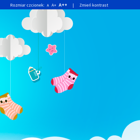
A++
Rozmiar czcionek:
A+
|
Zmień kontrast
A