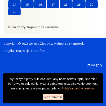
24
25
26
27
28
29
30
31
Imieniny
Imieniny:
Izy
,
Rajmunda
i
Seweryna
Copyright © 2026 Gminny Żłobek w Mełgwi 10 Skarpetek
Projekt i realizacja:
Interefekt
Do góry
Wykorzystujemy pliki cookies, aby nasz serwis lepiej spełniał
Państwa oczekiwania. Można zablokować zapisywanie cookies,
zmieniając ustawienia przeglądarki.
Polityka plików cookies.
Rozumiem
×