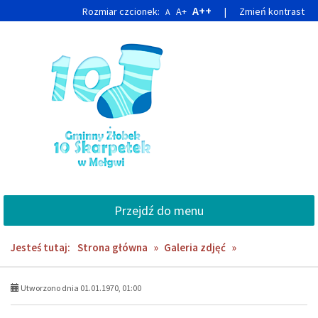
Przejdź
Przejdź
A++
Rozmiar czcionek:
A+
|
Zmień kontrast
A
do
do
głównej
wyszukiwarki
treści
Przejdź do menu
Jesteś tutaj:
Strona główna
»
Galeria zdjęć
»
Utworzono dnia 01.01.1970, 01:00