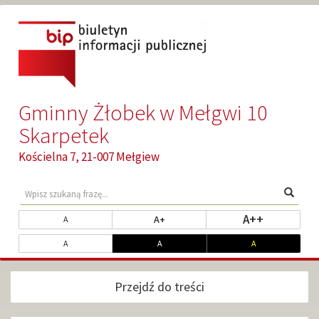
Przejdź
Przejdź
do
do
głównej
wyszukiwarki
treści
Gminny Żłobek w Mełgwi 10
Skarpetek
Kościelna 7, 21-007 Mełgiew
Wyszukaj
Wyszu
na
stronie
Zmień
ustaw najw
A++
ustaw powiększony rozmiar tekst
ustaw standardowy rozmiar tekstu
A+
A
rozmiar
Dopasuj
ustaw kontrast standardowy
ustaw kontrast biały na czarnym
ustaw kontrast ż
A
A
A
czcionki
kontrast
Przejdź do treści